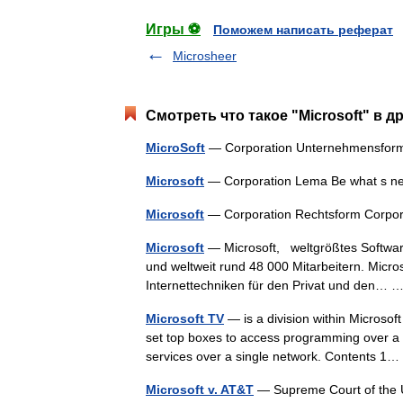
Игры ⚽
Поможем написать реферат
Microsheer
Смотреть что такое "Microsoft" в д
MicroSoft
— Corporation Unternehmensform
Microsoft
— Corporation Lema Be what s nex
Microsoft
— Corporation Rechtsform Corp
Microsoft
— Microsoft, weltgrößtes Softwar
und weltweit rund 48 000 Mitarbeitern. Micro
Internettechniken für den Privat und den…
Microsoft TV
— is a division within Microsof
set top boxes to access programming over a C
services over a single network. Contents 
Microsoft v. AT&T
— Supreme Court of the U