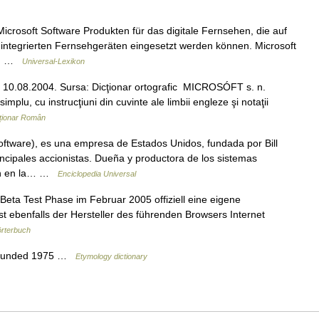
crosoft Software Produkten für das digitale Fernsehen, die auf
 integrierten Fernsehgeräten eingesetzt werden können. Microsoft
en… …
Universal-Lexikon
o, 10.08.2004. Sursa: Dicţionar ortografic MICROSÓFT s. n.
implu, cu instrucţiuni din cuvinte ale limbii engleze şi notaţii
ționar Român
tware), es una empresa de Estados Unidos, fundada por Bill
incipales accionistas. Dueña y productora de los sistemas
zan en la… …
Enciclopedia Universal
ta Test Phase im Februar 2005 offiziell eine eigene
 ebenfalls der Hersteller des führenden Browsers Internet
rterbuch
founded 1975 …
Etymology dictionary