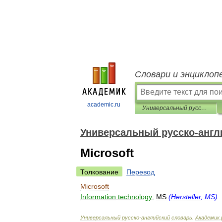
Словари и энциклоп
academic.ru
Универсальный русско-английский словарь
Универсальный русско-англ
Microsoft
Толкование
Перевод
Microsoft
Information
technology:
MS
(
Hersteller
,
MS
)
Универсальный
русско
-
английский
словарь
.
Академик
.