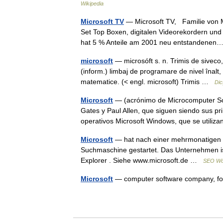
Wikipedia
Microsoft TV
— Microsoft TV, Familie von Mi
Set Top Boxen, digitalen Videorekordern und
hat 5 % Anteile am 2001 neu entstanden
microsoft
— microsóft s. n. Trimis de sivec
(inform.) limbaj de programare de nivel înalt, s
matematice. (< engl. microsoft) Trimis …
Dic
Microsoft
— (acrónimo de Microcomputer Sof
Gates y Paul Allen, que siguen siendo sus pr
operativos Microsoft Windows, que se utili
Microsoft
— hat nach einer mehrmonatigen Be
Suchmaschine gestartet. Das Unternehmen ist
Explorer . Siehe www.microsoft.de …
SEO Wö
Microsoft
— computer software company, 