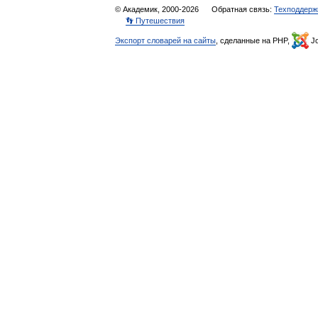
© Академик, 2000-2026
Обратная связь:
Техподдерж
👣 Путешествия
Экспорт словарей на сайты
, сделанные на PHP,
Jo