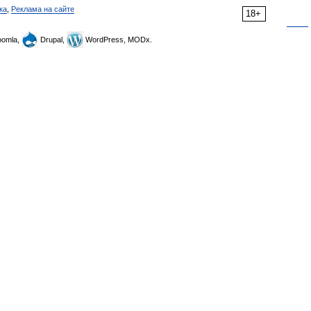
ка
,
Реклама на сайте
18+
omla,
Drupal,
WordPress, MODx.