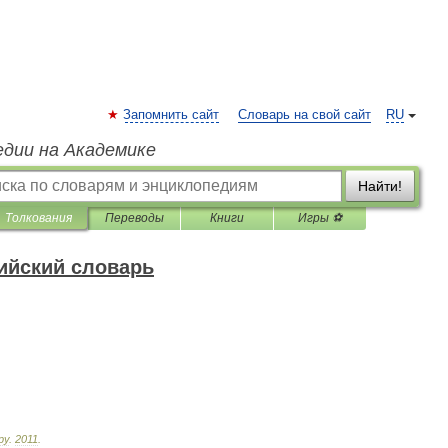
Запомнить сайт
Словарь на свой сайт
RU
едии на Академике
Найти!
Толкования
Переводы
Книги
Игры ⚽
ийский словарь
ру
.
2011
.