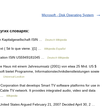
Microsoft - Disk Operating System
ругих словарях:
 Kapitalgesellschaft ISIN …
Deutsch Wikipedia
t ( Sé lo que viene. )[1] …
Wikipedia Español
oration ISIN US5949181045 …
Deutsch Wikipedia
e Haus mit einem Jahresumsatz (2001) von etwa 25 Mrd. US $
soft bietet Programme, Informationstechnikdienstleistungen sowie
 …
Universal-Lexikon
t Corporation that develops Smart TV software platforms for use in
able TV network. It provides integrated audio, video and data
1… …
Wikipedia
nited States Argued February 21, 2007 Decided April 30, 2 …